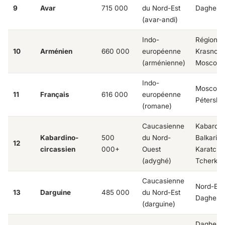
9
Avar
715 000
du Nord-Est
Daghest
(avar-andi)
Indo-
Région d
10
Arménien
660 000
européenne
Krasnoda
(arménienne)
Moscou
Indo-
Moscou, 
11
Français
616 000
européenne
Pétersbo
(romane)
Caucasienne
Kabardin
Kabardino-
500
du Nord-
Balkarie,
12
circassien
000+
Ouest
Karatcha
(adyghé)
Tcherkes
Caucasienne
Nord-Est
13
Darguine
485 000
du Nord-Est
Daghest
(darguine)
Daghesta