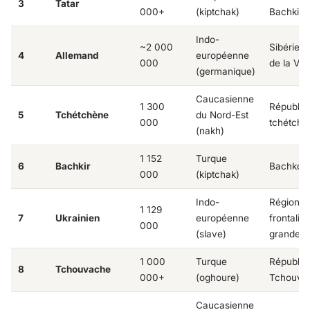
3
Tatar
000+
(kiptchak)
Bachkirie
Indo-
~2 000
Sibérie, 
4
Allemand
européenne
000
de la Vol
(germanique)
Caucasienne
1 300
Républiq
5
Tchétchène
du Nord-Est
000
tchétchè
(nakh)
1 152
Turque
6
Bachkir
Bachkort
000
(kiptchak)
Indo-
Régions
1 129
7
Ukrainien
européenne
frontalièr
000
(slave)
grandes v
1 000
Turque
Républiq
8
Tchouvache
000+
(oghoure)
Tchouva
Caucasienne