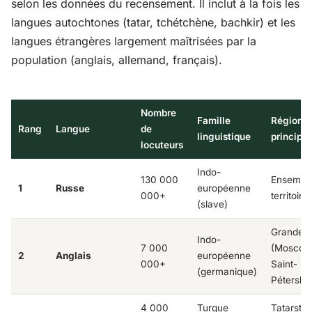
selon les données du recensement. Il inclut à la fois les
langues autochtones (tatar, tchétchène, bachkir) et les
langues étrangères largement maîtrisées par la
population (anglais, allemand, français).
Nombre
Famille
Région
Rang
Langue
de
linguistique
principal
locuteurs
Indo-
130 000
Ensembl
1
Russe
européenne
000+
territoire
(slave)
Grandes v
Indo-
7 000
(Moscou
2
Anglais
européenne
000+
Saint-
(germanique)
Pétersbo
4 000
Turque
Tatarstan