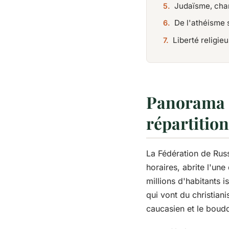
Judaïsme, cham
De l'athéisme 
Liberté religie
Panorama de
répartition
La Fédération de Russ
horaires, abrite l'u
millions d'habitants i
qui vont du christian
caucasien et le boudd