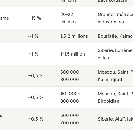
millions
Bachkortistan
20-22
Grandes métropo
isme
~15 %
millions
industrielles
~1 %
1,5-2 millions
Bouriatie, Kalm
Sibérie, Extrême
~1 %
1-1,5 million
villes
600 000-
Moscou, Saint-P
~0,5 %
800 000
Kaliningrad
150 000-
Moscou, Saint-P
~0,5 %
300 000
Birobidjan
,
500 000-
~0,5 %
Sibérie, Altaï, Ia
700 000