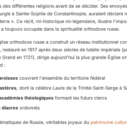
 des différentes religions avant de se décider. Ses envoyés,
turgie à Sainte-Sophie de Constantinople, auraient déclaré ne
 terre ». Ce récit, mi-historique mi-légendaire, illustre l'imp
e a toujours occupée dans la spiritualité orthodoxe russe.
Église orthodoxe russe a construit un réseau institutionnel co
 restauré en 1917 après deux siècles de tutelle impériale (
le Grand en 1721), dirige aujourd'hui la plus grande Église
d :
aroisses
couvrant l'ensemble du territoire fédéral
astères
, dont la célèbre Laure de la Trinité-Saint-Serge à
 académies théologiques
formant les futurs clercs
 diacres
ordonnés
ématiques de Russie, véritables joyaux du
patrimoine cultur