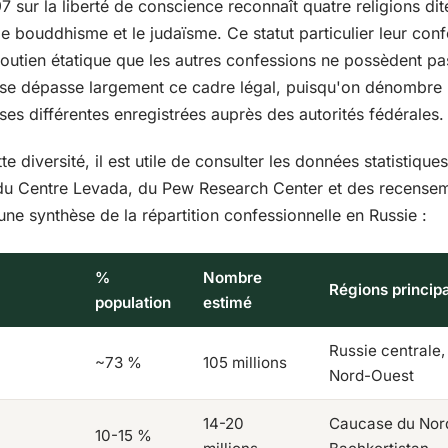
7 sur la liberté de conscience reconnaît quatre religions dite
 le bouddhisme et le judaïsme. Ce statut particulier leur confè
 soutien étatique que les autres confessions ne possèdent pas
sse dépasse largement ce cadre légal, puisqu'on dénombre 
uses différentes enregistrées auprès des autorités fédérales.
 diversité, il est utile de consulter les données statistiques
du Centre Levada, du Pew Research Center et des recensem
une synthèse de la répartition confessionnelle en Russie :
%
Nombre
Régions princip
population
estimé
Russie centrale,
~73 %
105 millions
Nord-Ouest
14-20
Caucase du Nord
10-15 %