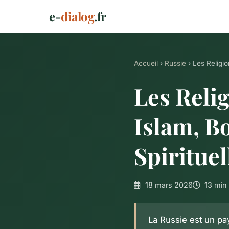
e-
dialog
.fr
Accueil
›
Russie
› Les Religi
Les Reli
Islam, B
Spirituel
18 mars 2026
13 min 
La Russie est un pa