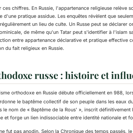
r ces chiffres. En Russie, l'appartenance religieuse relève
 que d'une pratique assidue. Les enquêtes révèlent que seule
régulièrement un lieu de culte. Un Russe peut se déclarer 
 dominicale, de même qu'un Tatar peut s'identifier à l'islam 
ction entre appartenance déclarative et pratique effective c
 du fait religieux en Russie.
thodoxe russe : histoire et infl
anisme orthodoxe en Russie débute officiellement en 988, lo
donne le baptême collectif de son peuple dans les eaux du
 le nom de « Baptême de la Rous' », inscrit définitivement la
e et forge un lien indissociable entre identité nationale et fo
ne fut pas anodin. Selon la Chronique des temps passés, le