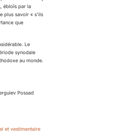
 ébloïs par la
 plus savoir « s'ils
ortance que
nsidérable. Le
période synodale
 orthodoxe au monde.
 Serguiev Possad
el et vestimentaire