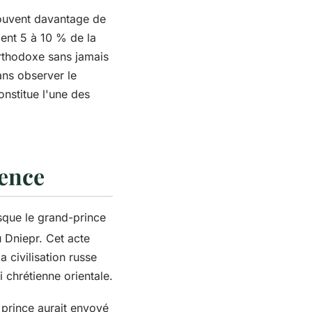
 souvent davantage de
ment 5 à 10 % de la
orthodoxe sans jamais
sans observer le
onstitue l'une des
uence
rsque le grand-prince
 Dniepr. Cet acte
 civilisation russe
i chrétienne orientale.
 prince aurait envoyé