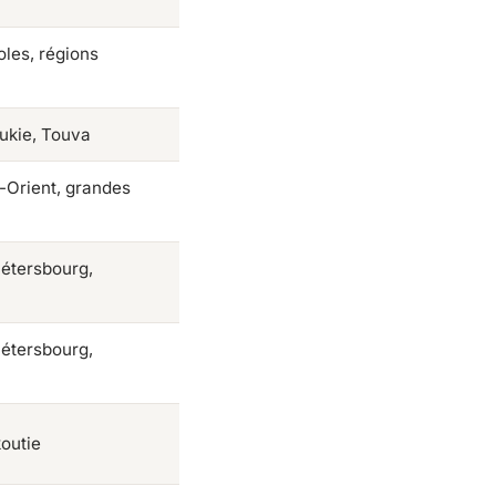
les, régions
oukie, Touva
-Orient, grandes
étersbourg,
étersbourg,
koutie